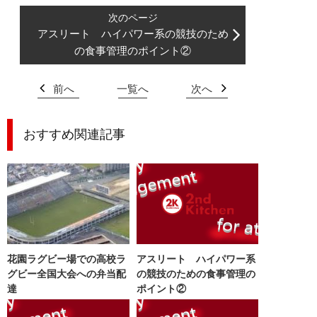
アスリート ハイパワー系の競技のため
の食事管理のポイント②
前へ
一覧へ
次へ
おすすめ関連記事
花園ラグビー場での高校ラ
アスリート ハイパワー系
グビー全国大会への弁当配
の競技のための食事管理の
達
ポイント②