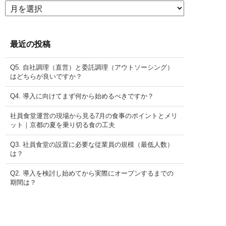
ア
ー
カ
イ
ブ
最近の投稿
Q5. 自社調理（直営）と委託調理（アウトソーシング）
はどちらが良いですか？
Q4. 導入に向けてまず何から始めるべきですか？
社員食堂運営の現場から見る7月の食事のポイントとメリ
ット｜京都の夏を乗り切る食の工夫
Q3. 社員食堂の設置に必要な従業員の規模（最低人数）
は？
Q2. 導入を検討し始めてから実際にオープンするまでの
期間は？
記事一覧を見る
資料請求
電話する
お問い合わせ