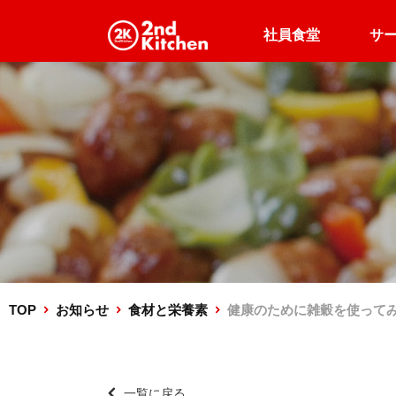
社員食堂
サ
企業向け
企業・高齢者施設向け
500円出張食堂
食堂運営
TOP
お知らせ
食材と栄養素
健康のために雑穀を使って
一覧に戻る