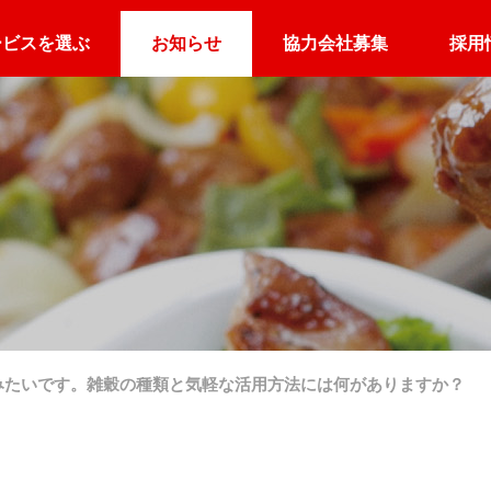
ービスを選ぶ
お知らせ
協力会社募集
採用
ケータリングQ&A
企業向け
ホテル向け
アスリート向け
オフィスの置き弁
朝食デリバリー
アスリートのごは
みたいです。雑穀の種類と気軽な活用方法には何がありますか？