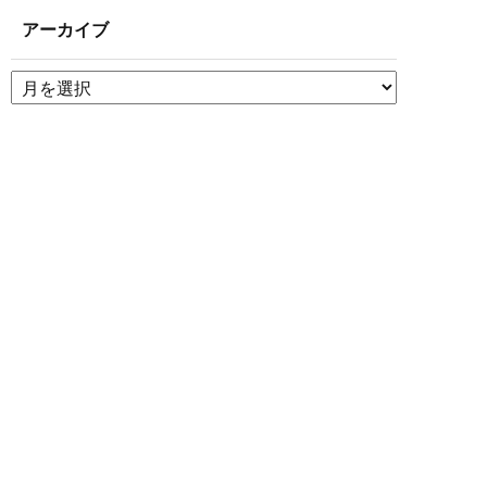
アーカイブ
ア
ー
カ
イ
ブ
最近の投稿
資料請求
電話する
Q5. 自社調理（直営）と委託調理（アウトソーシング）
お問い合わせ
はどちらが良いですか？
Q4. 導入に向けてまず何から始めるべきですか？
社員食堂運営の現場から見る7月の食事のポイントとメリ
ット｜京都の夏を乗り切る食の工夫
Q3. 社員食堂の設置に必要な従業員の規模（最低人数）
は？
Q2. 導入を検討し始めてから実際にオープンするまでの
期間は？