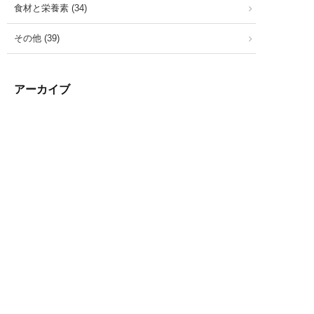
食材と栄養素 (34)
その他 (39)
アーカイブ
ア
ー
資料請求
電話する
カ
お問い合わせ
イ
ブ
最近の投稿
Q5. 自社調理（直営）と委託調理（アウトソーシング）
はどちらが良いですか？
Q4. 導入に向けてまず何から始めるべきですか？
社員食堂運営の現場から見る7月の食事のポイントとメリ
ット｜京都の夏を乗り切る食の工夫