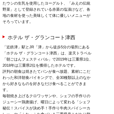
たウシの生乳を使用したヨーグルト、「みえの伝統
野菜」として登録されている赤菜の塩漬けなど、各
地の食材を使った美味しくて体に優しいメニューが
そろっています。
ホテル ザ・グランコート津西
「近鉄津」駅とJR「津」から徒歩5分の場所にある
「ホテル ザ・グランコート津西」は、楽天トラベル
「朝ごはんフェスティバル」で2019年は三重県1位、
2018年は三重県2位を獲得したホテルです。
評判の朝食は焼きたてパンが食べ放題、素材にこだ
わった和洋朝食バイキングで、全30種類以上のなか
から好きなものを好きなだけ食べることができま
す。
毎朝焼き上げるクロワッサンや、シェフの手作りの
ジューシー鶏唐揚げ、曜日によって変わる「シェフ
秘伝！スパイスが決め手！手作り牛肉スパイシーカ