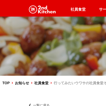
社員食堂
サ
企業向け
企業・高齢者施設向け
500円出張食堂
食堂運営
TOP
お知らせ
社員食堂
行ってみたいウワサの社員食堂その4～
一覧に戻る