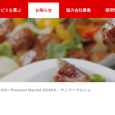
ービスを選ぶ
お知らせ
協力会社募集
採用
ケータリングQ&A
企業向け
ホテル向け
アスリート向け
オフィスの置き弁
朝食デリバリー
アスリートのごは
Premium Marché OSAKA – ヤンマーマルシェ