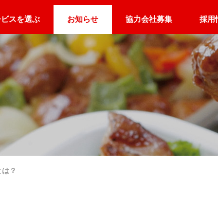
ービスを選ぶ
お知らせ
協力会社募集
採用
ケータリングQ&A
企業向け
ホテル向け
アスリート向け
オフィスの置き弁
朝食デリバリー
アスリートのごは
とは？