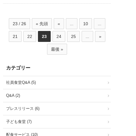
23 / 26
« 先頭
«
...
10
...
21
22
23
24
25
...
»
最後 »
カテゴリー
社員食堂Q&A (5)
Q&A (2)
プレスリリース (6)
子ども食堂 (7)
配食サービス (10)