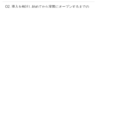
Q2. 導入を検討し始めてから実際にオープンするまでの
期間は？
資料請求
電話する
記事一覧を見る
お問い合わせ
まずはお問い合わせください！
御社に
最適なプラン
をご提案させて頂きます
075-925-9222
お電話はこちら
資料請求・お問い合わせ